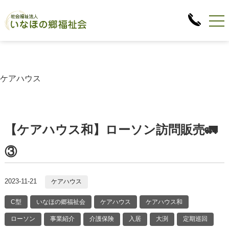
ケアハウス
【ケアハウス和】ローソン訪問販売🚛
③
2023-11-21
ケアハウス
C型
いなほの郷福祉会
ケアハウス
ケアハウス和
ローソン
事業紹介
介護保険
入居
大渕
定期巡回