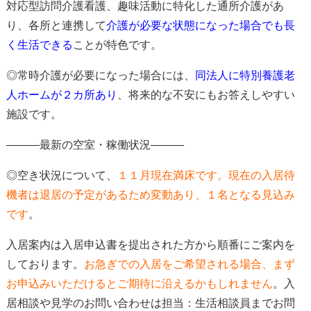
対応型訪問介護看護、趣味活動に特化した通所介護があ
り、各所と連携して
介護が必要な状態になった場合でも長
く生活できる
ことが特色
です。
◎常時介護が必要になった場合には、
同法人に特別養護老
人ホームが２カ所あり
、
将来的な不安にもお答えしやすい
施設です。
―――最新の空室・稼働状況―――
◎空き状況について、
１１
月現在満床
です。現在の入居待
機者は
退居の予定があるため変動あり、１名となる見込み
です
。
入居案内は入居申込書を提出された方から順番にご案内を
しております。
お急ぎでの入居をご希望される場合、
まず
お申込みいただけると
ご期待に沿えるかもしれません
。入
居相談や見学のお問い合わせは担当：生活相談員までお問