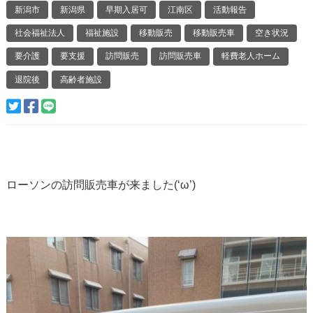
新潟市
新潟県
早期入居可
江南区
活動報告
社会福祉法人
福祉施設
移動販売
移動販売車
空き状況
要介護
要支援
訪問販売
訪問販売車
軽費老人ホーム
退院後
高齢者施設
ローソンの訪問販売車が来ました(‘ω’)