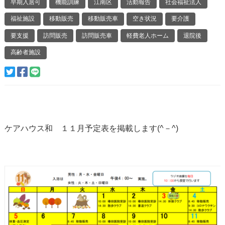
早期入居可
機能訓練
江南区
活動報告
社会福祉法人
福祉施設
移動販売
移動販売車
空き状況
要介護
要支援
訪問販売
訪問販売車
軽費老人ホーム
退院後
高齢者施設
ケアハウス和 １１月予定表を掲載します(^－^)