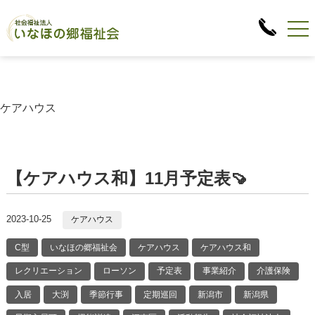
ケアハウス
【ケアハウス和】11月予定表🍠
2023-10-25
ケアハウス
C型
いなほの郷福祉会
ケアハウス
ケアハウス和
レクリエーション
ローソン
予定表
事業紹介
介護保険
入居
大渕
季節行事
定期巡回
新潟市
新潟県