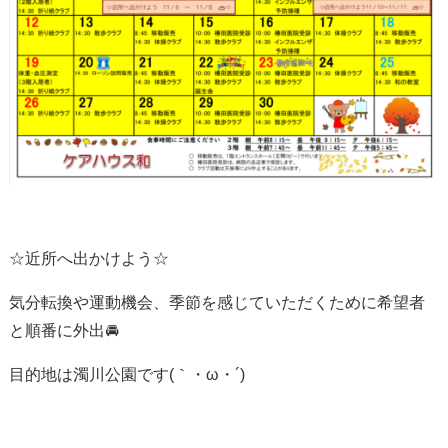
☆近所へ出かけよう☆
気分転換や運動機会、季節を感じていただくために希望者
と順番に外出🚘
目的地は濁川公園です(｀・ω・´)