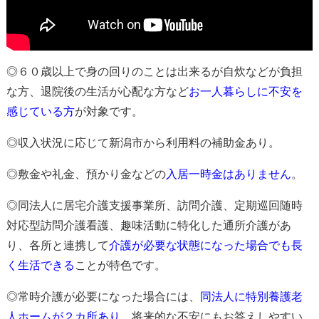
◎６０歳以上で身の回りのことは出来るが自炊などが負担
な方、退院後の生活が心配な方など
お一人暮らしに不安を
感じている方
が対象
です。
◎収入状況に応じて新潟市から利用料の補助金あり。
◎
敷金や礼金、預かり金などの
入居一時金はありません
。
◎同法人に居宅介護支援事業所、訪問介護、定期巡回随時
対応型訪問介護看護、趣味活動に特化した通所介護があ
り、各所と連携して
介護が必要な状態になった場合でも長
く生活できる
ことが特色
です。
◎常時介護が必要になった場合には、
同法人に特別養護老
人ホームが２カ所あり
、
将来的な不安にもお答えしやすい