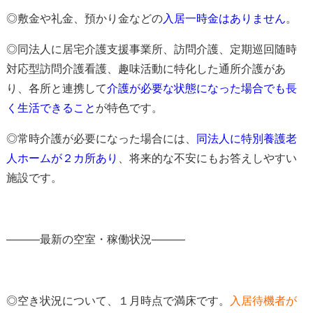
◎
敷金や礼金、預かり金などの
入居一時金はありません
。
◎同法人に居宅介護支援事業所、訪問介護、定期巡回随時
対応型訪問介護看護、趣味活動に特化した通所介護があ
り、各所と連携して
介護が必要な状態になった場合でも長
く生活できる
こと
が特色
です。
◎常時介護が必要になった場合には、
同法人に特別養護老
人ホームが２カ所あり
、将来的な不安にもお答えしやすい
施設です。
―――最新の空室・稼働状況―――
◎空き状況について、１月時点で満床です。
入居待機者が