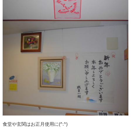
食堂や玄関はお正月使用に(^.^)