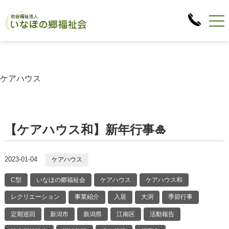
ケアハウス
【ケアハウス和】新年行事🎍
2023-01-04
ケアハウス
C型
いなほの郷福祉会
ケアハウス
ケアハウス和
レクリエーション
事業紹介
入居
大渕
季節行事
定期巡回
新潟市
新潟県
江南区
活動報告