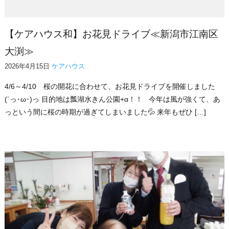
【ケアハウス和】お花見ドライブ≪新潟市江南区
大渕≫
2026年4月15日
ケアハウス
4/6～4/10 桜の開花に合わせて、お花見ドライブを開催しました
(´っ･ω･)っ 目的地は瓢湖水きん公園+α！！ 今年は風が強くて、あ
っという間に桜の時期が過ぎてしまいました💦 来年もぜひ […]