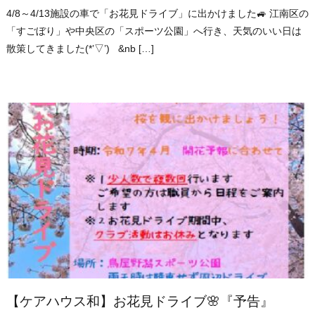
4/8～4/13施設の車で「お花見ドライブ」に出かけました🚙 江南区の
「すごぼり」や中央区の「スポーツ公園」へ行き、天気のいい日は
散策してきました(*’▽’) &nb […]
【ケアハウス和】お花見ドライブ🌸『予告』