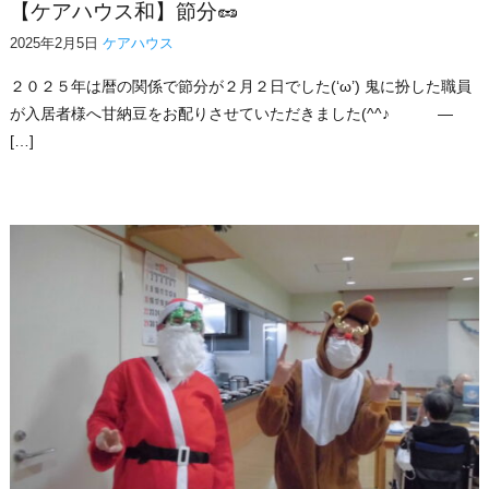
【ケアハウス和】節分🥜
2025年2月5日
ケアハウス
２０２５年は暦の関係で節分が２月２日でした(‘ω’) 鬼に扮した職員
が入居者様へ甘納豆をお配りさせていただきました(^^♪ —
[…]