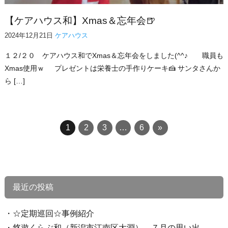
【ケアハウス和】Xmas＆忘年会🍺
2024年12月21日
ケアハウス
１２/２０ ケアハウス和でXmas＆忘年会をしました(^^♪ 職員も
Xmas使用ｗ プレゼントは栄養士の手作りケーキ🍰 サンタさんか
ら […]
1
2
3
…
6
»
最近の投稿
☆定期巡回☆事例紹介
悠遊くらぶ和（新潟市江南区大淵） ７月の思い出