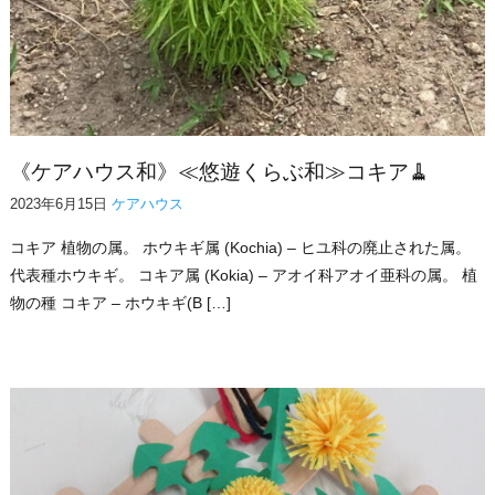
《ケアハウス和》≪悠遊くらぶ和≫コキア🧹
2023年6月15日
ケアハウス
コキア 植物の属。 ホウキギ属 (Kochia) – ヒユ科の廃止された属。
代表種ホウキギ。 コキア属 (Kokia) – アオイ科アオイ亜科の属。 植
物の種 コキア – ホウキギ(B […]