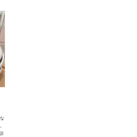
認な
い。
訪