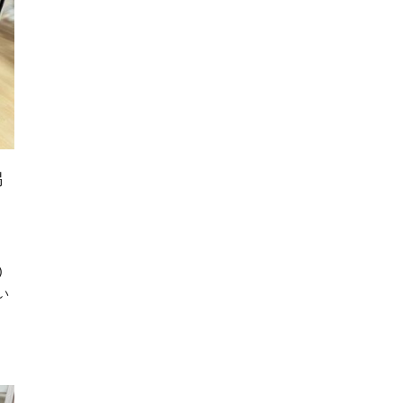
潟
)
い