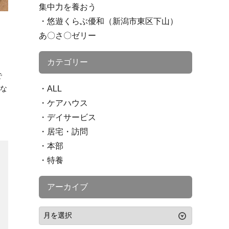
集中力を養おう
悠遊くらぶ優和（新潟市東区下山）
あ〇さ〇ゼリー
カテゴリー
。
で
認な
ALL
ケアハウス
デイサービス
居宅・訪問
本部
特養
アーカイブ