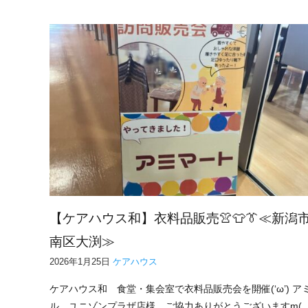
【ケアハウス和】衣料品販売👚👕👔≪新潟
南区大渕≫
2026年1月25日
ケアハウス
ケアハウス和 食堂・集会室で衣料品販売会を開催(‘ω’) ア
ル ユニゾンプラザ店様 ご協力ありがとうございますm(_