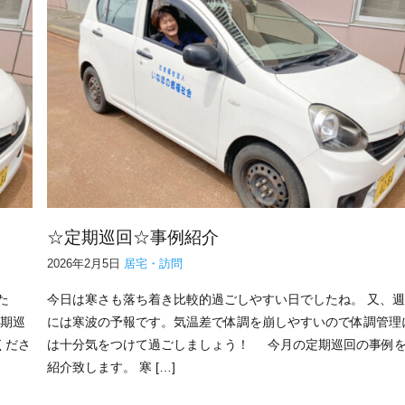
☆定期巡回☆事例紹介
2026年2月5日
居宅・訪問
た
今日は寒さも落ち着き比較的過ごしやすい日でしたね。 又、
定期巡
には寒波の予報です。気温差で体調を崩しやすいので体調管理
くださ
は十分気をつけて過ごしましょう！ 今月の定期巡回の事例
紹介致します。 寒 […]