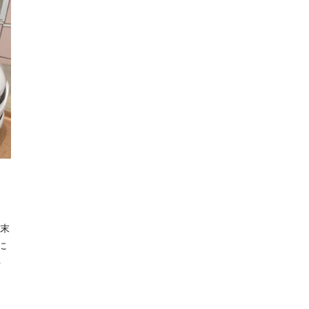
週末
に
を