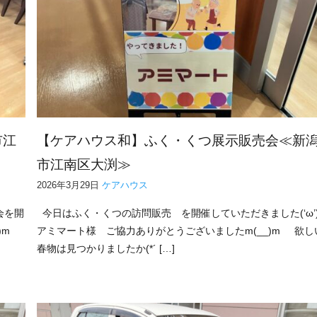
市江
【ケアハウス和】ふく・くつ展示販売会≪新
市江南区大渕≫
2026年3月29日
ケアハウス
会を開
今日はふく・くつの訪問販売 を開催していただきました(‘ω’
)m
アミマート様 ご協力ありがとうございましたm(__)m 欲し
春物は見つかりましたか(*´ […]