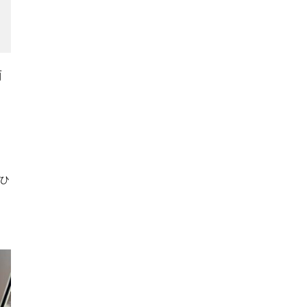
南
し
ぜひ