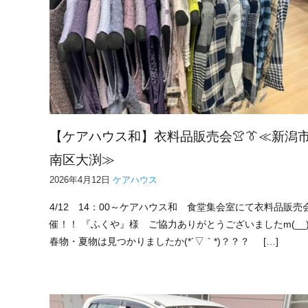
【ケアハウス和】衣料品販売会👚👔≪新潟
南区大渕≫
2026年4月12日
ケアハウス
4/12 14：00～ケアハウス和 食堂集会室にて衣料品販売
催！！ 『ふくや』様 ご協力ありがとうございましたm(__
春物・夏物は見つかりましたか(*´▽｀*)？？？ […]