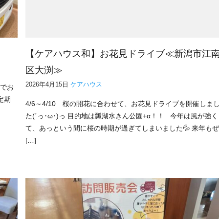
【ケアハウス和】お花見ドライブ≪新潟市江
区大渕≫
2026年4月15日
ケアハウス
のでお
定期
4/6～4/10 桜の開花に合わせて、お花見ドライブを開催しま
た(´っ･ω･)っ 目的地は瓢湖水きん公園+α！！ 今年は風が強く
て、あっという間に桜の時期が過ぎてしまいました💦 来年も
[…]