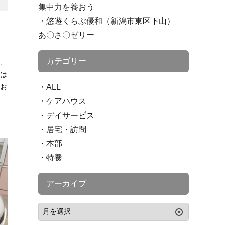
集中力を養おう
悠遊くらぶ優和（新潟市東区下山）
あ〇さ〇ゼリー
カテゴリー
き、
では
はお
ALL
ケアハウス
デイサービス
居宅・訪問
本部
特養
アーカイブ