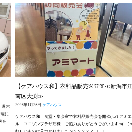
【ケアハウス和】衣料品販売👚👕👔≪新潟市
南区大渕≫
2026年1月25日
ケアハウス
、週末
管理に
ケアハウス和 食堂・集会室で衣料品販売会を開催(‘ω’) アミエ
例を
ル ユニゾンプラザ店様 ご協力ありがとうございますm(__)
欲しいものは見つかりましたか？？？？？ […]