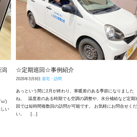
新潟
☆定期巡回☆事例紹介
2026年3月8日
居宅・訪問
あっという間に2月が終わり、寒暖差のある季節になりました
ね。 温度差のある時期でも空調の調整や、水分補給など定期
’)
回では短時間複数回の訪問が可能です。 お気軽にお問合せく
欲しい
い。 […]