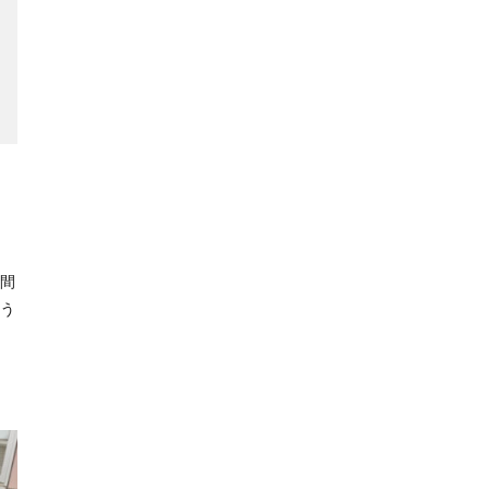
時間
どう