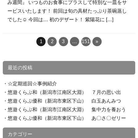
み週間』 いつものお食事にプラスして特別な一皿をサ
ービスいたします！ 前回は旬の具材たっぷり茶碗蒸し
でした☺ 今回は… 初のデザート！ 紫陽花に […]
1
2
3
…
151
»
最近の投稿
☆定期巡回☆事例紹介
悠遊くらぶ和（新潟市江南区大淵） ７月の思い出
悠遊くらぶ優和（新潟市東区下山） 白玉あんみつ
悠遊くらぶ和（新潟市江南区大淵） 集中力を養おう
悠遊くらぶ優和（新潟市東区下山） あ〇さ〇ゼリー
カテゴリー