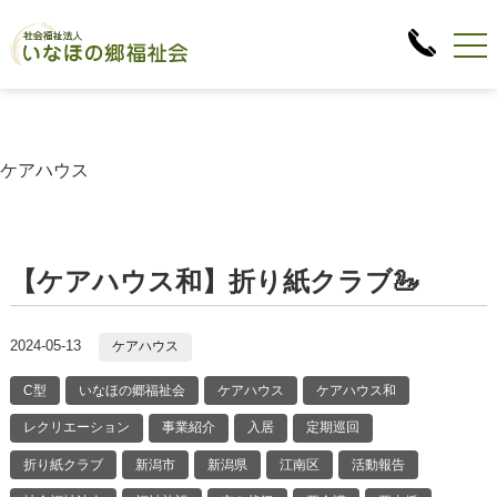
ケアハウス
【ケアハウス和】折り紙クラブ🦢
2024-05-13
ケアハウス
C型
いなほの郷福祉会
ケアハウス
ケアハウス和
レクリエーション
事業紹介
入居
定期巡回
折り紙クラブ
新潟市
新潟県
江南区
活動報告