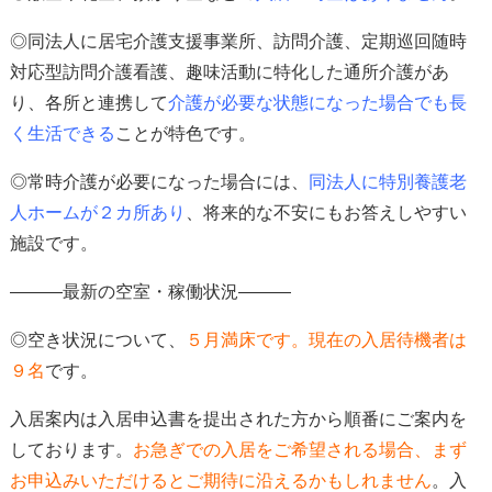
◎同法人に居宅介護支援事業所、訪問介護、定期巡回随時
対応型訪問介護看護、趣味活動に特化した通所介護があ
り、各所と連携して
介護が必要な状態になった場合でも長
く生活できる
ことが特色
です。
◎常時介護が必要になった場合には、
同法人に特別養護老
人ホームが２カ所あり
、
将来的な不安にもお答えしやすい
施設です。
―――最新の空室・稼働状況―――
◎空き状況について、
５
月満床
です。現在の入居待機者は
９
名
です
。
入居案内は入居申込書を提出された方から順番にご案内を
しております。
お急ぎでの入居をご希望される場合、
まず
お申込みいただけると
ご期待に沿えるかもしれません
。入