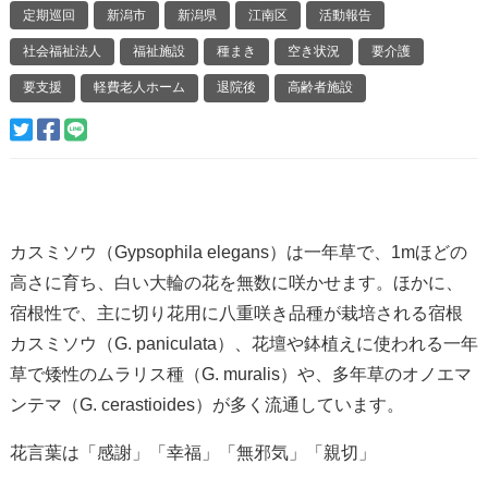
定期巡回
新潟市
新潟県
江南区
活動報告
社会福祉法人
福祉施設
種まき
空き状況
要介護
要支援
軽費老人ホーム
退院後
高齢者施設
カスミソウ（
Gypsophila elegans
）は一年草で、1mほどの
高さに育ち、白い大輪の花を無数に咲かせます。ほかに、
宿根性で、主に切り花用に八重咲き品種が栽培される宿根
カスミソウ（
G. paniculata
）、花壇や鉢植えに使われる一年
草で矮性のムラリス種（
G. muralis
）や、多年草のオノエマ
ンテマ（
G. cerastioides
）が多く流通しています。
花言葉は「感謝」「幸福」「無邪気」「親切」