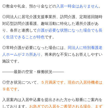
◎
敷金や礼金、預かり金などの
入居一時金はありません
。
◎同法人に居宅介護支援事業所、訪問介護、定期巡回随時
対応型訪問介護看護、趣味活動に特化した通所介護があ
り、各所と連携して
介護が必要な状態になった場合でも長
く生活できる
ことが特色
です。
◎常時介護が必要になった場合には、
同法人に特別養護老
人ホームが２カ所あり
、
将来的な不安にもお答えしやすい
施設です。
―――最新の空室・稼働状況―――
◎空き状況について、
５
月満床
です。現在の入居待機者は
９
名
です
。
入居案内は入居申込書を提出された方から順番にご案内を
しております。
お急ぎでの入居をご希望される場合、
まず