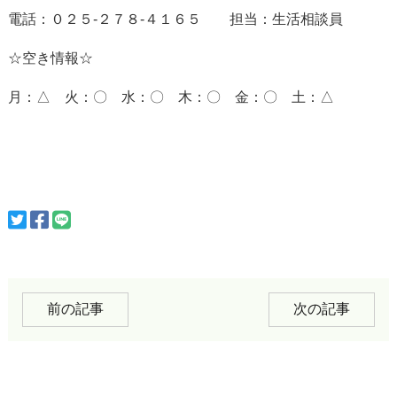
電話：０２５-２７８-４１６５ 担当：生活相談員
☆空き情報☆
月：△ 火：〇 水：〇 木：〇 金：〇 土：△
前の記事
次の記事