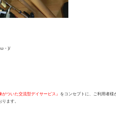
。
・)/
練がついた交流型デイサービス
』
をコンセプトに、ご利用者様
おります。