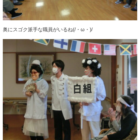
奥にスゴク派手な職員がいるね(/・ω・)/