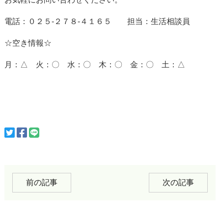
電話：０２５-２７８-４１６５ 担当：生活相談員
☆空き情報☆
月：△ 火：〇 水：〇 木：〇 金：〇 土：△
前の記事
次の記事