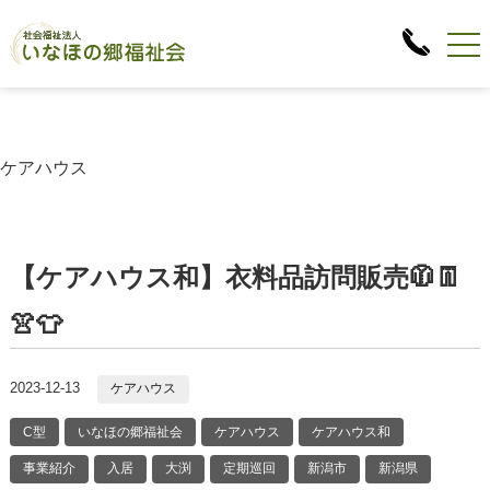
ケアハウス
【ケアハウス和】衣料品訪問販売🧥👖
👚👕
2023-12-13
ケアハウス
C型
いなほの郷福祉会
ケアハウス
ケアハウス和
事業紹介
入居
大渕
定期巡回
新潟市
新潟県