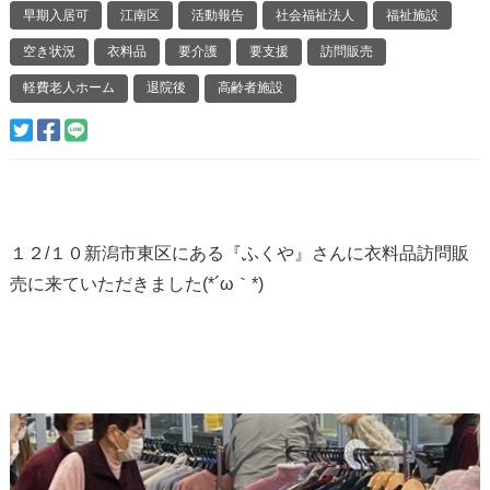
早期入居可
江南区
活動報告
社会福祉法人
福祉施設
空き状況
衣料品
要介護
要支援
訪問販売
軽費老人ホーム
退院後
高齢者施設
１２/１０新潟市東区にある『ふくや』さんに衣料品訪問販
売に来ていただきました(*´ω｀*)