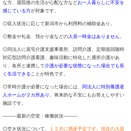
な方、退院後の生活が心配な方など
お一人暮らしに不安を
感じている方
が対象
です。
◎収入状況に応じて新潟市から利用料の補助金あり。
◎
敷金や礼金、預かり金などの
入居一時金はありません
。
◎同法人に居宅介護支援事業所、訪問介護、定期巡回随時
対応型訪問介護看護、趣味活動に特化した通所介護があ
り、各所と連携して
介護が必要な状態になった場合でも長
く生活できる
ことが特色
です。
◎常時介護が必要になった場合には、
同法人に特別養護老
人ホームが２カ所あり
、
将来的な不安にもお答えしやすい
施設です。
―――最新の空室・稼働状況―――
◎空き状況について、
１２
月に満床予定
です。現在の入居