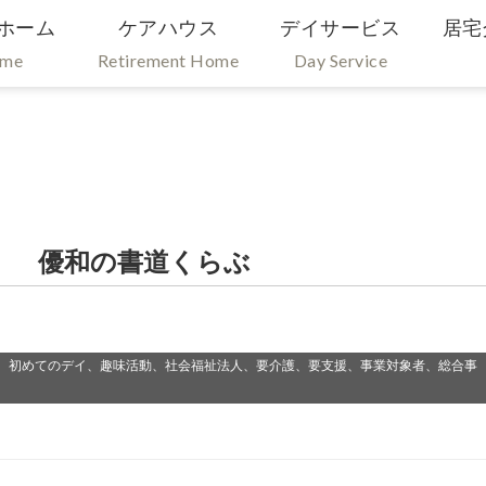
ホーム
ケアハウス
デイサービス
居宅
ome
Retirement Home
Day Service
） 優和の書道くらぶ
、初めてのデイ、趣味活動、社会福祉法人、要介護、要支援、事業対象者、総合事