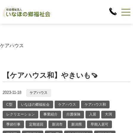
ケアハウス
【ケアハウス和】やきいも🍠
2023-11-18
ケアハウス
C型
いなほの郷福祉会
ケアハウス
ケアハウス和
レクリエーション
事業紹介
介護保険
入居
大渕
季節行事
定期巡回
新潟市
新潟県
早期入居可