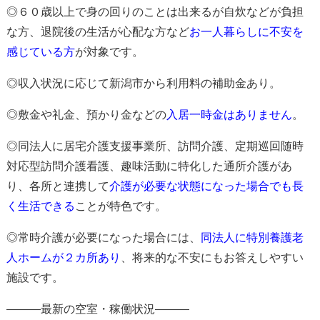
◎６０歳以上で身の回りのことは出来るが自炊などが負担
な方、退院後の生活が心配な方など
お一人暮らしに不安を
感じている方
が対象
です。
◎収入状況に応じて新潟市から利用料の補助金あり。
◎
敷金や礼金、預かり金などの
入居一時金はありません
。
◎同法人に居宅介護支援事業所、訪問介護、定期巡回随時
対応型訪問介護看護、趣味活動に特化した通所介護があ
り、各所と連携して
介護が必要な状態になった場合でも長
く生活できる
ことが特色
です。
◎常時介護が必要になった場合には、
同法人に特別養護老
人ホームが２カ所あり
、
将来的な不安にもお答えしやすい
施設です。
―――最新の空室・稼働状況―――