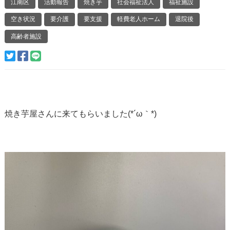
江南区
活動報告
焼き芋
社会福祉法人
福祉施設
空き状況
要介護
要支援
軽費老人ホーム
退院後
高齢者施設
焼き芋屋さんに来てもらいました(*´ω｀*)