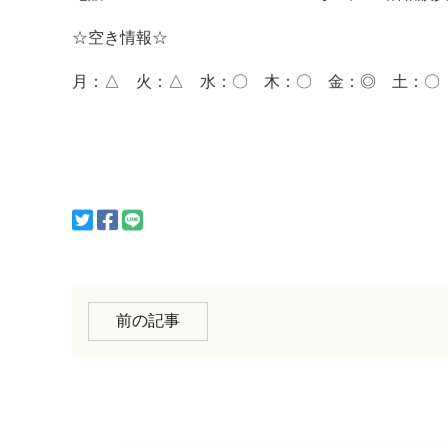
☆空き情報☆
月：△ 火：△ 水：〇 木：〇 金：◎ 土：〇
前の記事