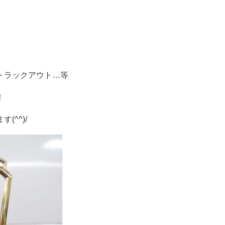
トラックアウト…等
！
^^)/