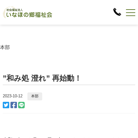
本部
”和み処 澄れ” 再始動！
2023-10-12
本部