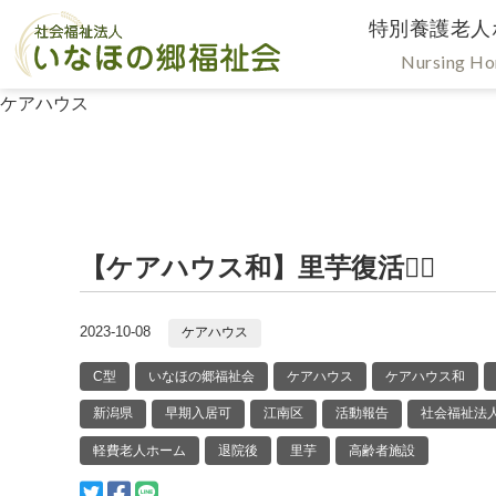
特別養護老人
Nursing H
ケアハウス
【ケアハウス和】里芋復活👍🏻
2023-10-08
ケアハウス
C型
いなほの郷福祉会
ケアハウス
ケアハウス和
新潟県
早期入居可
江南区
活動報告
社会福祉法
軽費老人ホーム
退院後
里芋
高齢者施設