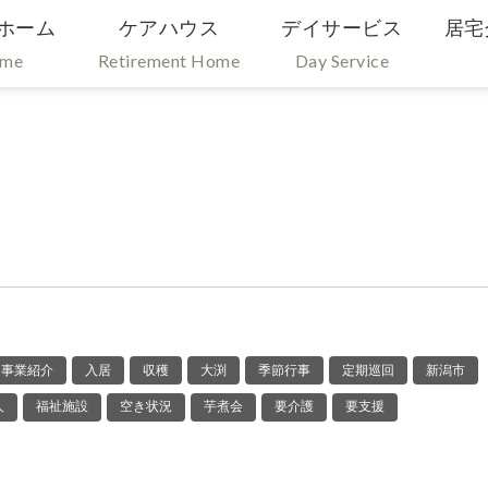
ホーム
ケアハウス
デイサービス
居宅
ome
Retirement Home
Day Service
事業紹介
入居
収穫
大渕
季節行事
定期巡回
新潟市
人
福祉施設
空き状況
芋煮会
要介護
要支援