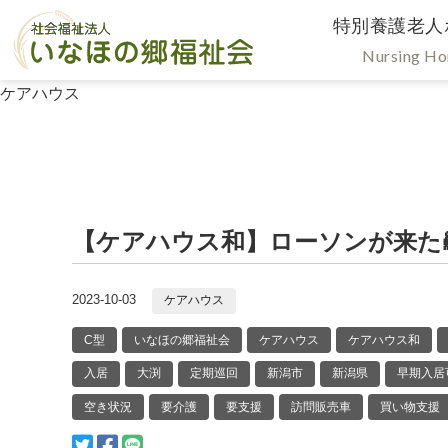
特別養護老人
Nursing H
ケアハウス
【ケアハウス和】ローソンが来た
2023-10-03
ケアハウス
C型
いなほの郷福祉会
ケアハウス
ケアハウス和
入居
大渕
定期巡回
新潟市
新潟県
早期入居
空き状況
要介護
要支援
訪問販売車
買い物支援