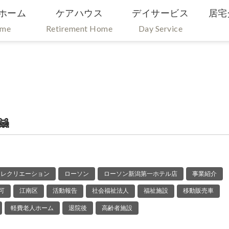
ホーム
ケアハウス
デイサービス
居宅
ome
Retirement Home
Day Service

レクリエーション
ローソン
ローソン新潟第一ホテル店
事業紹介
可
江南区
活動報告
社会福祉法人
福祉施設
移動販売車
軽費老人ホーム
退院後
高齢者施設