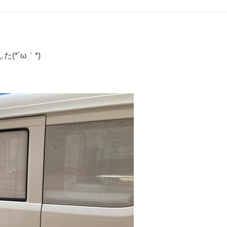
*´ω｀*)