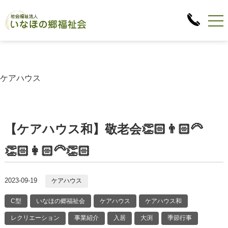
ケアハウス
【ケアハウス和】敬老会👏🏻👨🏻‍🦳
👏🏻👩🏻‍🦳👏🏻
2023-09-19
ケアハウス
C型
いなほの郷福祉会
ケアハウス
ケアハウス和
レクリエーション
事業紹介
入居
大渕
季節行事