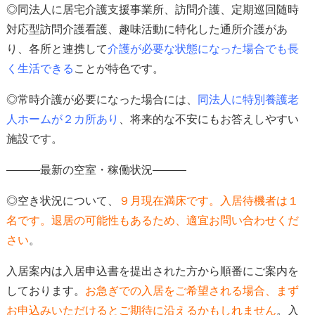
◎同法人に居宅介護支援事業所、訪問介護、定期巡回随時
対応型訪問介護看護、趣味活動に特化した通所介護があ
り、各所と連携して
介護が必要な状態になった場合でも長
く生活できる
ことが特色
です。
◎常時介護が必要になった場合には、
同法人に特別養護老
人ホームが２カ所あり
、
将来的な不安にもお答えしやすい
施設です。
―――最新の空室・稼働状況―――
◎空き状況について、
９
月現在満床
です。入居待機者は１
名です。
退居の可能性もあるため、適宜お問い合わせくだ
さい
。
入居案内は入居申込書を提出された方から順番にご案内を
しております。
お急ぎでの入居をご希望される場合、
まず
お申込みいただけると
ご期待に沿えるかもしれません
。入