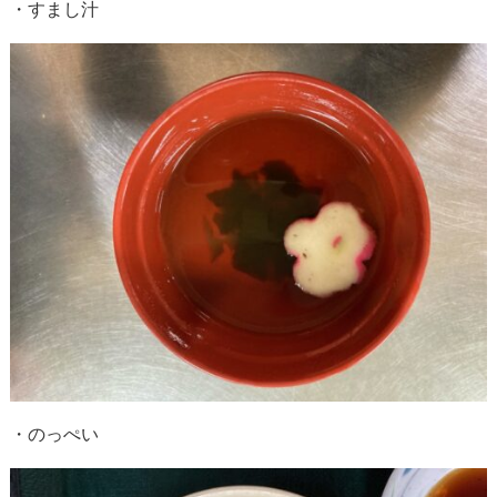
・すまし汁
・のっぺい