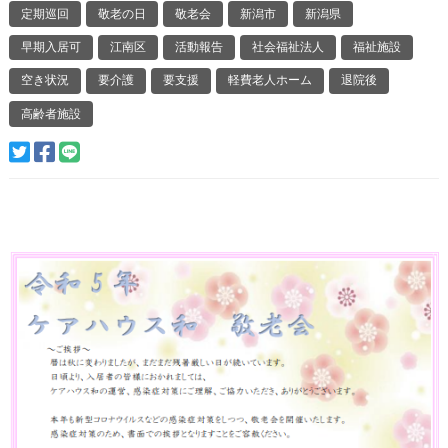
定期巡回
敬老の日
敬老会
新潟市
新潟県
早期入居可
江南区
活動報告
社会福祉法人
福祉施設
空き状況
要介護
要支援
軽費老人ホーム
退院後
高齢者施設