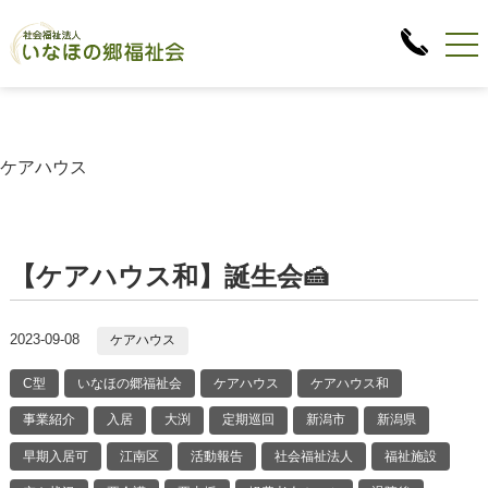
ケアハウス
【ケアハウス和】誕生会🍰
2023-09-08
ケアハウス
C型
いなほの郷福祉会
ケアハウス
ケアハウス和
事業紹介
入居
大渕
定期巡回
新潟市
新潟県
早期入居可
江南区
活動報告
社会福祉法人
福祉施設