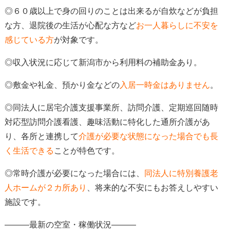
◎６０歳以上で身の回りのことは出来るが自炊などが負担
な方、退院後の生活が心配な方など
お一人暮らしに不安を
感じている方
が対象
です。
◎収入状況に応じて新潟市から利用料の補助金あり。
◎
敷金や礼金、預かり金などの
入居一時金はありません
。
◎同法人に居宅介護支援事業所、訪問介護、定期巡回随時
対応型訪問介護看護、趣味活動に特化した通所介護があ
り、各所と連携して
介護が必要な状態になった場合でも長
く生活できる
ことが特色
です。
◎常時介護が必要になった場合には、
同法人に特別養護老
人ホームが２カ所あり
、
将来的な不安にもお答えしやすい
施設です。
―――最新の空室・稼働状況―――