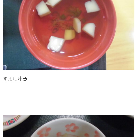
すまし汁🥣