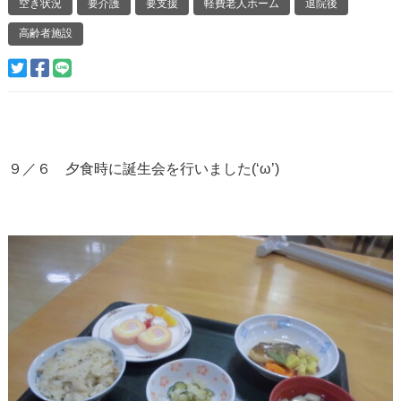
空き状況
要介護
要支援
軽費老人ホーム
退院後
高齢者施設
９／６ 夕食時に誕生会を行いました(‘ω’)