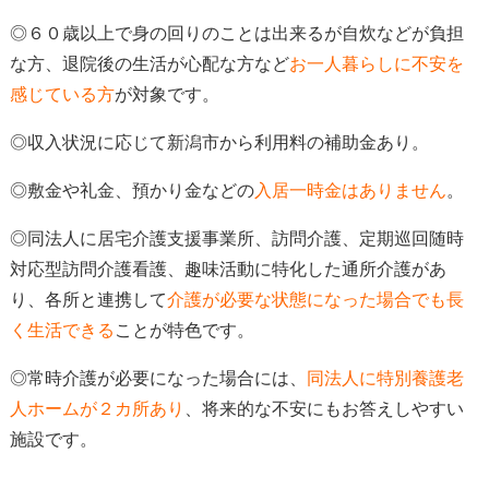
◎６０歳以上で身の回りのことは出来るが自炊などが負担
な方、退院後の生活が心配な方など
お一人暮らしに不安を
感じている方
が対象
です。
◎収入状況に応じて新潟市から利用料の補助金あり。
◎
敷金や礼金、預かり金などの
入居一時金はありません
。
◎同法人に居宅介護支援事業所、訪問介護、定期巡回随時
対応型訪問介護看護、趣味活動に特化した通所介護があ
り、各所と連携して
介護が必要な状態になった場合でも長
く生活できる
ことが特色
です。
◎常時介護が必要になった場合には、
同法人に特別養護老
人ホームが２カ所あり
、
将来的な不安にもお答えしやすい
施設です。