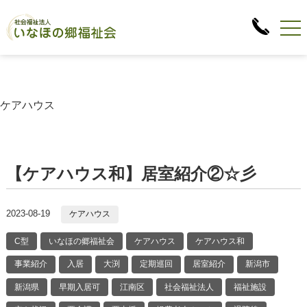
ケアハウス
【ケアハウス和】居室紹介②☆彡
2023-08-19
ケアハウス
C型
いなほの郷福祉会
ケアハウス
ケアハウス和
事業紹介
入居
大渕
定期巡回
居室紹介
新潟市
新潟県
早期入居可
江南区
社会福祉法人
福祉施設