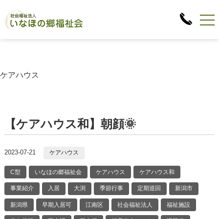
ケアハウス
【ケアハウス和】朝顔🌞
2023-07-21
ケアハウス
C型
いなほの郷福祉会
ケアハウス
ケアハウス和
事業紹介
入居
大渕
季節行事
定期巡回
新潟市
新潟県
早期入居可
江南区
社会福祉法人
福祉施設