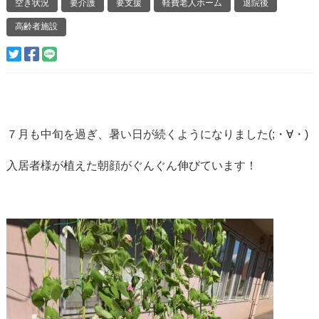
空き状況
要介護
要支援
軽費老人ホーム
退院後
高齢者施設
７月も中旬を過ぎ、暑い日が続くようになりました(;・∀・)
入居者様が植えた朝顔がぐんぐん伸びています！