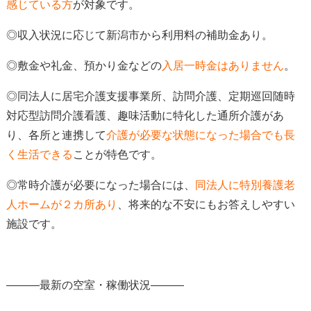
感じている方
が対象
です。
◎収入状況に応じて新潟市から利用料の補助金あり。
◎
敷金や礼金、預かり金などの
入居一時金はありません
。
◎同法人に居宅介護支援事業所、訪問介護、定期巡回随時
対応型訪問介護看護、趣味活動に特化した通所介護があ
り、各所と連携して
介護が必要な状態になった場合でも長
く生活できる
ことが特色
です。
◎常時介護が必要になった場合には、
同法人に特別養護老
人ホームが２カ所あり
、
将来的な不安にもお答えしやすい
施設です。
―――最新の空室・稼働状況―――