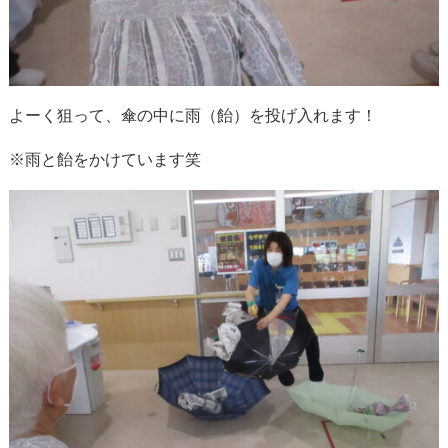
よーく狙って、傘の中に雨（飴）を投げ入れます！
※雨と飴をかけています笑