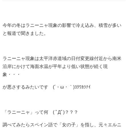
今年の冬はラニーニャ現象の影響で冷え込み、積雪が多い
と報道で聞きました。
ラニーニャ現象は太平洋赤道域の日付変更線付近から南米
沿岸にかけて
海面水温が平年より低い状態が続く現
象・・・
が悪さするみたいです (´・ω・｀)ﾖｸﾜｶﾗﾅｲ
「ラニーニャ」って何 ( ﾟДﾟ)？？？
調べてみたらスペイン語で「女の子」を指し、元々エルニ