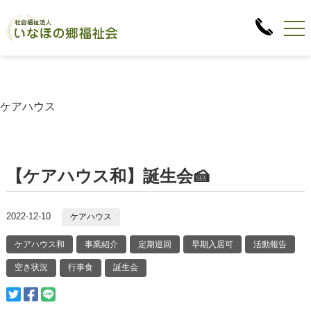
ケアハウス
【ケアハウス和】誕生会🍰
2022-12-10
ケアハウス
ケアハウス和
事業紹介
定期巡回
早期入居可
活動報告
空き状況
行事食
誕生会