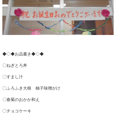
◆◇◆お品書き◆◇◆
〇ねぎとろ丼
〇すまし汁
〇ふろふき大根 柚子味噌がけ
〇春菊のおかか和え
〇チョコケーキ