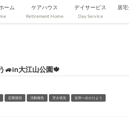
ホーム
ケアハウス
デイサービス
居宅
ome
Retirement Home
Day Service
in大江山公園🍁
定期巡回
活動報告
空き状況
近所へ出かけよう