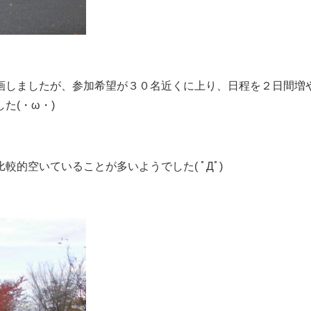
画しましたが、参加希望が３０名近くに上り、日程を２日間増
た(・ω・)
的空いていることが多いようでした( ﾟДﾟ)