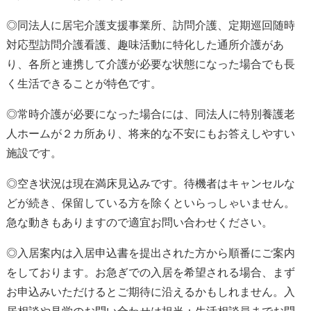
◎同法人に居宅介護支援事業所、訪問介護、定期巡回随時
対応型訪問介護看護、趣味活動に特化した通所介護があ
り、各所と連携して
介護が必要な状態になった場合でも長
く生活できる
ことが特色です。
◎常時介護が必要になった場合には、同法人に特別養護老
人ホームが２カ所あり、将来的な不安にもお答えしやすい
施設です。
◎空き状況は現在満床見込みです。
待機者
はキャンセルな
どが続き、保留している方を除くと
いらっしゃいません
。
急な動きもありますので適宜お問い合わせください。
◎入居案内は入居申込書を提出された方から順番にご案内
をしております。お急ぎでの入居を希望される場合、
まず
お申込みいただけると
ご期待に沿えるかもしれません。入