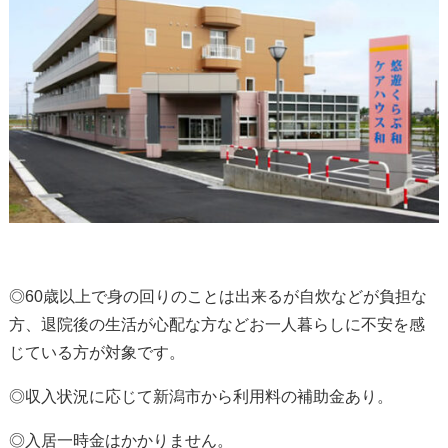
◎60歳以上で身の回りのことは出来るが自炊などが負担な
方、退院後の生活が心配な方など
お一人暮らしに不安を感
じている方
が対象です。
◎収入状況に応じて新潟市から利用料の補助金あり。
◎
入居一時金はかかりません
。