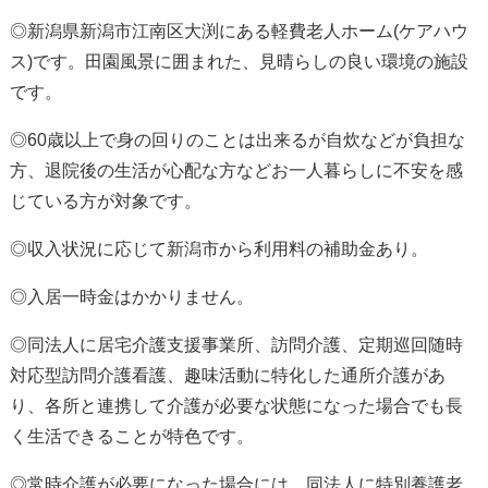
◎新潟県新潟市江南区大渕にある軽費老人ホーム(ケアハウ
ス)です。田園風景に囲まれた、見晴らしの良い環境の施設
です。
◎60歳以上で身の回りのことは出来るが自炊などが負担な
方、退院後の生活が心配な方など
お一人暮らしに不安を感
じている方
が対象です。
◎収入状況に応じて新潟市から利用料の補助金あり。
◎
入居一時金はかかりません
。
◎同法人に居宅介護支援事業所、訪問介護、定期巡回随時
対応型訪問介護看護、趣味活動に特化した通所介護があ
り、各所と連携して
介護が必要な状態になった場合でも長
く生活できる
ことが特色です。
◎常時介護が必要になった場合には、同法人に特別養護老