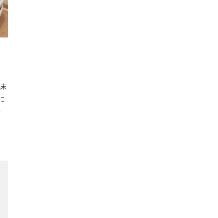
週末
に
を