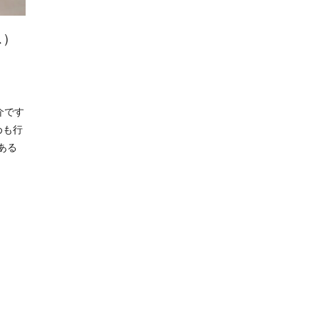
ス）
介です
めも行
ある