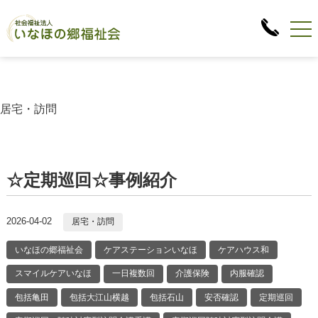
居宅・訪問
☆定期巡回☆事例紹介
2026-04-02
居宅・訪問
いなほの郷福祉会
ケアステーションいなほ
ケアハウス和
スマイルケアいなほ
一日複数回
介護保険
内服確認
包括亀田
包括大江山横越
包括石山
安否確認
定期巡回