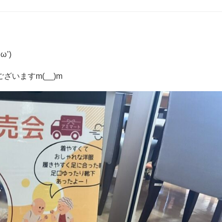
’)
いますm(__)m