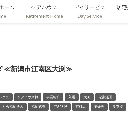
ホーム
ケアハウス
デイサービス
居宅
ome
Retirement Home
Day Service
👔≪新潟市江南区大渕≫
ハウス
ケアハウス和
事業紹介
入居
大渕
定期巡回
社会福祉法人
福祉施設
空き状況
衣料品
要介護
要支援