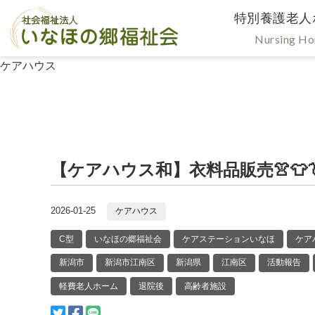
特別養護老人
Nursing H
ケアハウス
【ケアハウス和】衣料品販売👚👕
2026-01-25
ケアハウス
C型
いなほの郷福祉会
ケアステーションいなほ
ケア
新潟市
新潟市江南区
新潟県
江南区
活動報告
軽費老人ホーム
退院後
高齢者施設