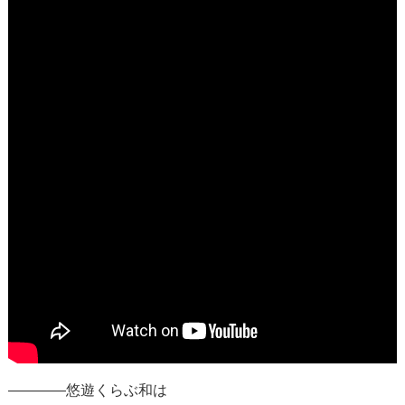
————悠遊くらぶ和は