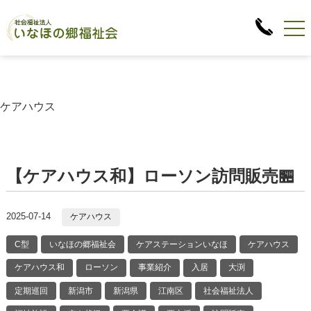
ケアハウス
【ケアハウス和】ローソン訪問販売🏪
2025-07-14
ケアハウス
C型
いなほの郷福祉会
ケアステーションいなほ
ケアハウス
ケアハウス和
ローソン
事業紹介
入居
大渕
定期巡回
新潟市
新潟県
江南区
社会福祉法人