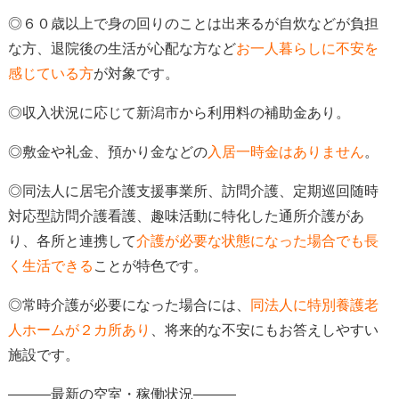
◎６０歳以上で身の回りのことは出来るが自炊などが負担
な方、退院後の生活が心配な方など
お一人暮らしに不安を
感じている方
が対象
です。
◎収入状況に応じて新潟市から利用料の補助金あり。
◎
敷金や礼金、預かり金などの
入居一時金はありません
。
◎同法人に居宅介護支援事業所、訪問介護、定期巡回随時
対応型訪問介護看護、趣味活動に特化した通所介護があ
り、各所と連携して
介護が必要な状態になった場合でも長
く生活できる
ことが特色
です。
◎常時介護が必要になった場合には、
同法人に特別養護老
人ホームが２カ所あり
、
将来的な不安にもお答えしやすい
施設です。
―――最新の空室・稼働状況―――