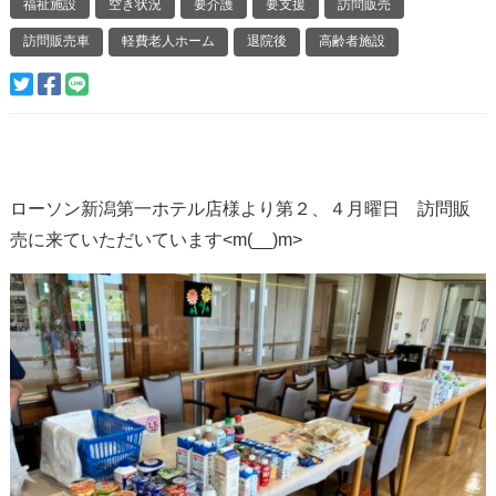
福祉施設
空き状況
要介護
要支援
訪問販売
訪問販売車
軽費老人ホーム
退院後
高齢者施設
ローソン新潟第一ホテル店様より第２、４月曜日 訪問販
売に来ていただいています<m(__)m>