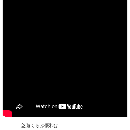
————悠遊くらぶ優和は