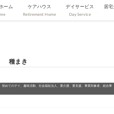
ホーム
ケアハウス
デイサービス
居宅
ome
Retirement Home
Day Service
） 種まき
、初めてのデイ、趣味活動、社会福祉法人、要介護、要支援、事業対象者、総合事