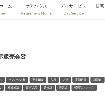
ホーム
ケアハウス
デイサービス
居宅
ome
Retirement Home
Day Service
販売会👚
ス
ケアハウス和
事業紹介
入居
大渕
定期巡回
新潟市
人
福祉施設
空き状況
要介護
要支援
軽費老人ホーム