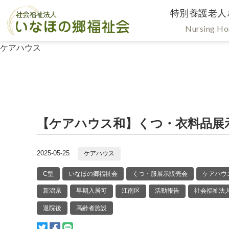
特別養護老人
Nursing H
ケアハウス
【ケアハウス和】くつ・衣料品展示
2025-05-25
ケアハウス
C型
いなほの郷福祉会
くつ・服展示販売会
ケアハウ
新潟県
早期入居可
江南区
活動報告
社会福祉法
退院後
高齢者施設