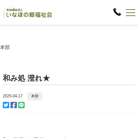
本部
和み処 澄れ★
2025-04-17
本部