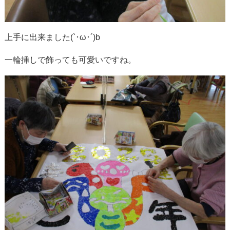
上手に出来ました(`･ω･´)b
一輪挿しで飾っても可愛いですね。