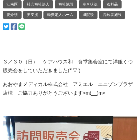
江南区
社会福祉法人
福祉施設
空き状況
衣料品
要介護
要支援
軽費老人ホーム
退院後
高齢者施設
３／３０（日） ケアハウス和 食堂集会室にて洋服くつ
販売会をしていただきました(*’▽’)
あおやまメディカル株式会社 アミエル ユニゾンプラザ
店様 ご協力ありがとうございます<m(__)m>