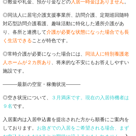
◎
敷金や礼金、預かり金などの
入居一時金はありません
。
◎同法人に居宅介護支援事業所、訪問介護、定期巡回随時
対応型訪問介護看護、趣味活動に特化した通所介護があ
り、各所と連携して
介護が必要な状態になった場合でも長
く生活できる
ことが特色
です。
◎常時介護が必要になった場合には、
同法人に特別養護老
人ホームが２カ所あり
、
将来的な不安にもお答えしやすい
施設です。
―――最新の空室・稼働状況―――
◎空き状況について、
３
月満床
です。現在の入居待機者は
９
名
です
。
入居案内は入居申込書を提出された方から順番にご案内を
しております。
お急ぎでの入居をご希望される場合、
まず