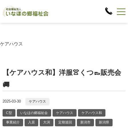
ケアハウス
【ケアハウス和】洋服👚くつ👞販売会
🚚
2025-03-30
ケアハウス
C型
いなほの郷福祉会
ケアハウス
ケアハウス和
事業紹介
入居
大渕
定期巡回
新潟市
新潟県